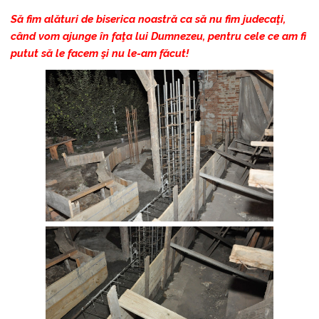
Să fim alături de biserica noastră ca să nu fim judecaţi,
când vom ajunge în faţa lui Dumnezeu, pentru cele ce am fi
putut să le facem şi nu le-am făcut!