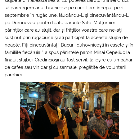
slujbele din această seară. Cu puterea darului Sfintei Cruci,
să parcurgem anul bisericesc pe care l-am început pe 1
septembrie în rugăciune, lăudându-L şi binecuvântându-L
pe Dumnezeu pentru toate darurile Sale. Mulţumim
părinţilor care au slujit, dar şi frăţiilor voastre care ne-aţi
susţinut prin rugăciune şi aţi participat la această slujbă de
noapte. Fiţi binecuvântaţi! Bucurii duhovniceşti în casele şi în
familiile fiecăruia!”, a spus părintele paroh Mihai Cepeliuc la
finalul slujbei. Credincioşii au fost serviţi la ieşire cu un pahar
de cafea sau vin dar şi cu sarmale, pregătite de voluntarii
parohiei.