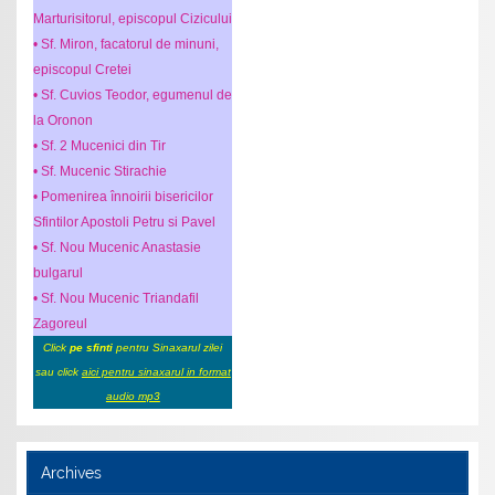
Marturisitorul, episcopul Cizicului
• Sf. Miron, facatorul de minuni,
episcopul Cretei
• Sf. Cuvios Teodor, egumenul de
la Oronon
• Sf. 2 Mucenici din Tir
• Sf. Mucenic Stirachie
• Pomenirea înnoirii bisericilor
Sfintilor Apostoli Petru si Pavel
• Sf. Nou Mucenic Anastasie
bulgarul
• Sf. Nou Mucenic Triandafil
Zagoreul
Click
pe sfinti
pentru Sinaxarul zilei
sau click
aici pentru sinaxarul in format
audio mp3
Archives