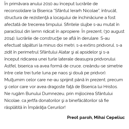
În primăvara anului 2010 au început lucrările de
reconsolidare la Biserica “Sfântul Ierarh Nicolae”, întrucât,
structura de rezistenţă a locaşului de închinăciune a fost
afectată de trecerea timpului. Sfintele slujbe s-au mutat în
paraclisul din lemn ridicat în apropiere. În prezent, (30 august
2014), lucrările de construcţie se află în derulare. S-au
efectuat săpături la minus doi metri, s-a extins pridvorul, s-a
zidit în perimetrul Sfântului Alatar şi al apsidelor şi s-a
început ridicarea unei turle laterale deasupra pridvorului.
Astfel, biserica va avea formă de cruce, creându-se simetrie
între cele trei turle (una pe naos şi două pe pridvor).
Mulţumim celor care ne-au sprijinit până în prezent, precum
şi celor care vor avea dragoste faţă de Biserica lui Hristos.
Ne rugăm Bunului Dumnezeu, prin mijlocirea Sfântului
Nicolae, ca jertfa donatorilor şi a binefăcătorilor să fie
răsplătită în Împărăţia Cerurilor!
Preot paroh, Mihai Cepeliuc