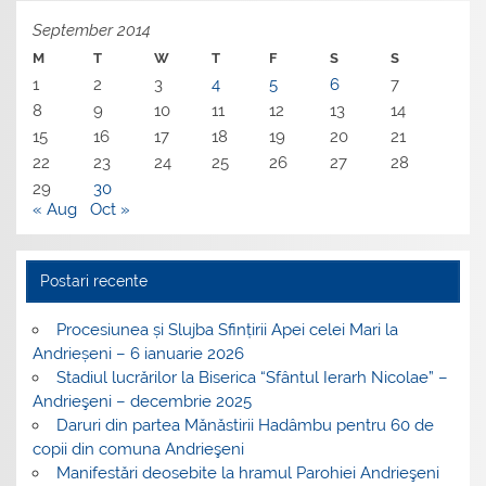
September 2014
M
T
W
T
F
S
S
1
2
3
4
5
6
7
8
9
10
11
12
13
14
15
16
17
18
19
20
21
22
23
24
25
26
27
28
29
30
« Aug
Oct »
Postari recente
Procesiunea și Slujba Sfințirii Apei celei Mari la
Andrieșeni – 6 ianuarie 2026
Stadiul lucrărilor la Biserica “Sfântul Ierarh Nicolae” –
Andrieşeni – decembrie 2025
Daruri din partea Mănăstirii Hadâmbu pentru 60 de
copii din comuna Andrieşeni
Manifestări deosebite la hramul Parohiei Andrieşeni