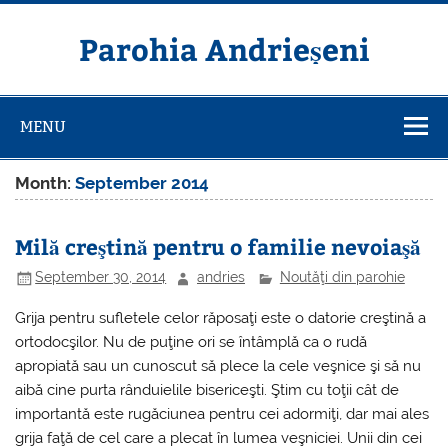
Skip
to
content
Parohia Andrieșeni
MENU
Month:
September 2014
Milă creştină pentru o familie nevoiaşă
September 30, 2014
andries
Noutăţi din parohie
Grija pentru sufletele celor răposaţi este o datorie creştină a
ortodocşilor. Nu de puţine ori se întâmplă ca o rudă
apropiată sau un cunoscut să plece la cele veşnice şi să nu
aibă cine purta rânduielile bisericeşti. Ştim cu toţii cât de
importantă este rugăciunea pentru cei adormiţi, dar mai ales
grija faţă de cel care a plecat în lumea veşniciei. Unii din cei