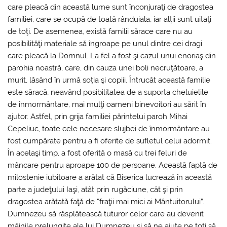
care pleacă din această lume sunt înconjuraţi de dragostea
familiei, care se ocupă de toată rânduiala, iar alţii sunt uitaţi
de toţi. De asemenea, există familii sărace care nu au
posibilităţi materiale să îngroape pe unul dintre cei dragi
care pleacă la Domnul. La fel a fost şi cazul unui enoriaş din
parohia noastră, care, din cauza unei boli necruţătoare, a
murit, lăsând în urmă soţia şi copiii. Întrucât această familie
este săracă, neavând posibilitatea de a suporta cheluielile
de înmormântare, mai mulţi oameni binevoitori au sărit în
ajutor. Astfel, prin grija familiei părintelui paroh Mihai
Cepeliuc, toate cele necesare slujbei de înmormântare au
fost cumpărate pentru a fi oferite de sufletul celui adormit.
În acelaşi timp, a fost oferită o masă cu trei feluri de
mâncare pentru aproape 100 de persoane. Această faptă de
milostenie iubitoare a arătat că Biserica lucrează în această
parte a judeţului Iaşi, atât prin rugăciune, cât şi prin
dragostea arătată faţă de “fraţii mai mici ai Mântuitorului”.
Dumnezeu să răsplătească tuturor celor care au devenit
mâinile prelungite ale lui Dumnezeu şi să ne ajute pe toţi să