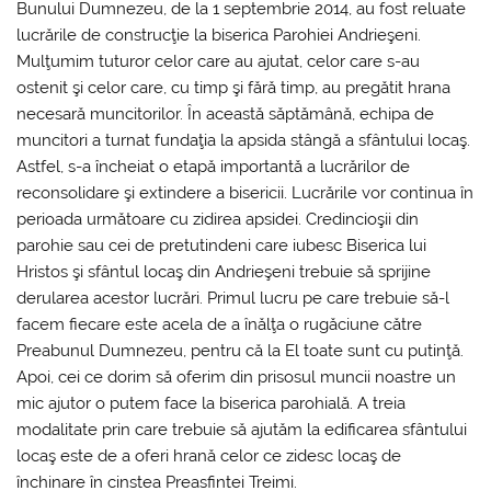
Bunului Dumnezeu, de la 1 septembrie 2014, au fost reluate
lucrările de construcţie la biserica Parohiei Andrieşeni.
Mulţumim tuturor celor care au ajutat, celor care s-au
ostenit şi celor care, cu timp şi fără timp, au pregătit hrana
necesară muncitorilor. În această săptămână, echipa de
muncitori a turnat fundaţia la apsida stângă a sfântului locaş.
Astfel, s-a încheiat o etapă importantă a lucrărilor de
reconsolidare şi extindere a bisericii. Lucrările vor continua în
perioada următoare cu zidirea apsidei. Credincioşii din
parohie sau cei de pretutindeni care iubesc Biserica lui
Hristos şi sfântul locaş din Andrieşeni trebuie să sprijine
derularea acestor lucrări. Primul lucru pe care trebuie să-l
facem fiecare este acela de a înălţa o rugăciune către
Preabunul Dumnezeu, pentru că la El toate sunt cu putinţă.
Apoi, cei ce dorim să oferim din prisosul muncii noastre un
mic ajutor o putem face la biserica parohială. A treia
modalitate prin care trebuie să ajutăm la edificarea sfântului
locaş este de a oferi hrană celor ce zidesc locaş de
închinare în cinstea Preasfintei Treimi.