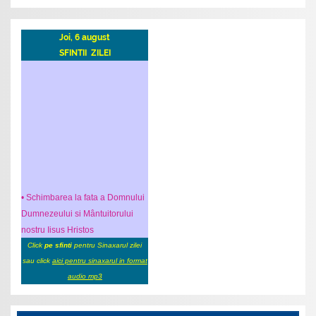
Joi, 6 august
SFINTII ZILEI
• Schimbarea la fata a Domnului
Dumnezeului si Mântuitorului
nostru Iisus Hristos
Click
pe sfinti
pentru Sinaxarul zilei
sau click
aici pentru sinaxarul in format
audio mp3