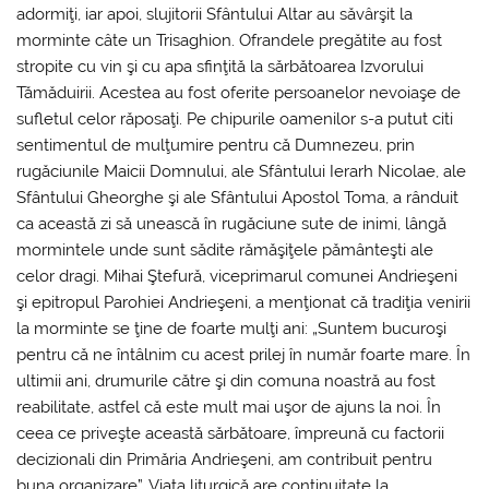
adormiţi, iar apoi, slujitorii Sfântului Altar au săvârşit la
morminte câte un Trisaghion. Ofrandele pregătite au fost
stropite cu vin şi cu apa sfinţită la sărbătoarea Izvorului
Tămăduirii. Acestea au fost oferite persoanelor nevoiaşe de
sufletul celor răposaţi. Pe chipurile oamenilor s-a putut citi
sentimentul de mulţumire pentru că Dumnezeu, prin
rugăciunile Maicii Domnului, ale Sfântului Ierarh Nicolae, ale
Sfântului Gheorghe şi ale Sfântului Apostol Toma, a rânduit
ca această zi să unească în rugăciune sute de inimi, lângă
mormintele unde sunt sădite rămăşiţele pământeşti ale
celor dragi. Mihai Ştefură, viceprimarul comunei Andrieşeni
şi epitropul Parohiei Andrieşeni, a menţionat că tradiţia venirii
la morminte se ţine de foarte mulţi ani: „Suntem bucuroşi
pentru că ne întâlnim cu acest prilej în număr foarte mare. În
ultimii ani, drumurile către şi din comuna noastră au fost
reabilitate, astfel că este mult mai uşor de ajuns la noi. În
ceea ce priveşte această sărbătoare, împreună cu factorii
decizionali din Primăria Andrieşeni, am contribuit pentru
buna organizare”. Viaţa liturgică are continuitate la