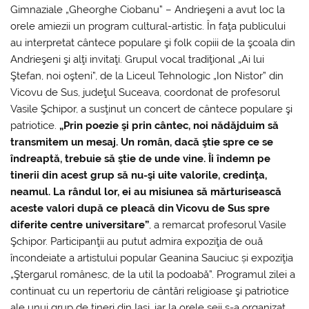
Gimnaziale „Gheorghe Ciobanu” – Andrieşeni a avut loc la
orele amiezii un program cultural-artistic. În faţa publicului
au interpretat cântece populare şi folk copiii de la şcoala din
Andrieşeni şi alţi invitaţi. Grupul vocal tradiţional „Ai lui
Ştefan, noi oşteni”, de la Liceul Tehnologic „Ion Nistor” din
Vicovu de Sus, judeţul Suceava, coordonat de profesorul
Vasile Şchipor, a susţinut un concert de cântece populare şi
patriotice.
„Prin poezie şi prin cântec, noi nădăjduim să
transmitem un mesaj. Un român, dacă ştie spre ce se
îndreaptă, trebuie să ştie de unde vine. Îi îndemn pe
tinerii din acest grup să nu-şi uite valorile, credinţa,
neamul. La rândul lor, ei au misiunea să mărturisească
aceste valori după ce pleacă din Vicovu de Sus spre
diferite centre universitare”
, a remarcat profesorul Vasile
Şchipor. Participanţii au putut admira expoziţia de ouă
încondeiate a artistului popular Geanina Sauciuc și expoziţia
„Ştergarul românesc, de la util la podoabă”. Programul zilei a
continuat cu un repertoriu de cântări religioase şi patriotice
ale unui grup de tineri din Iaşi, iar la orele seii s-a organizat