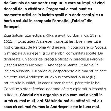
de Cununia de aur pentru cuplurile care au împlinit cinci
decenii de la căsătorie. Programul a continuat cu
momente artistice în incinta şcolii din Andrieşeni şi cu o
horă a satului în compania Formaţiei „Folclor” din
Botoşani.
Ziua Salcâmului, ediţia a XII-a, a avut loc duminică, 29 mai
2022, în localitatea Andrieşeni, judeţul Iaşi. Evenimentul a
fost organizat de Parohia Andrieşeni, în colaborare cu Şcoala
Gimnazială Andrieşeni şi cu membrii comunităţii locale. De
dimineaţă, un sobor de preoţi a oficiat în paraclisul Parohiei
„Sfântul Ierarh Nicolae” – Andrieşeni Sfânta Liturghie. În
incinta ansamblului parohial, gospodinele din mai multe sate
ale comunei Andrieşeni au expus cozonaci, ouă roşii şi
multe alte bunătăţi. În cadrul manifestării, părintele Mihai
Cepeliuc a oferit fiecărei doamne câte o diplomă, o icoană şi
o floare.
„Gândul de a organiza o zi a comunei a venit în
urmă cu mai mulţi ani. Sfătuindu-mă cu bătrânii, mi-au
spus că cel mai frumos la Andrieşeni este în luna mai.