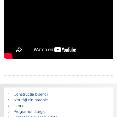
Construcţia bisericii
Noutăţi din parohie
Istoric
Programul liturgic