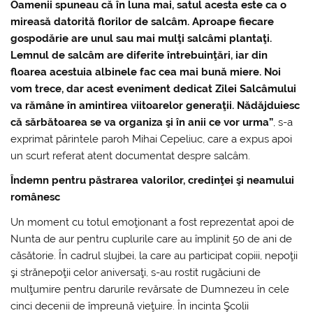
Oamenii spuneau că în luna mai, satul acesta este ca o
mireasă datorită florilor de salcâm. Aproape fiecare
gospodărie are unul sau mai mulţi salcâmi plantaţi.
Lemnul de salcâm are diferite întrebuinţări, iar din
floarea acestuia albinele fac cea mai bună miere. Noi
vom trece, dar acest eveniment dedicat Zilei Salcâmului
va rămâne în amintirea viitoarelor generaţii. Nădăjduiesc
că sărbătoarea se va organiza şi în anii ce vor urma”
, s-a
exprimat părintele paroh Mihai Cepeliuc, care a expus apoi
un scurt referat atent documentat despre salcâm.
Îndemn pentru păstrarea valorilor, credinţei şi neamului
românesc
Un moment cu totul emoţionant a fost reprezentat apoi de
Nunta de aur pentru cuplurile care au împlinit 50 de ani de
căsătorie. În cadrul slujbei, la care au participat copiii, nepoţii
şi strănepoţii celor aniversaţi, s-au rostit rugăciuni de
mulţumire pentru darurile revărsate de Dumnezeu în cele
cinci decenii de împreună vieţuire. În incinta Şcolii