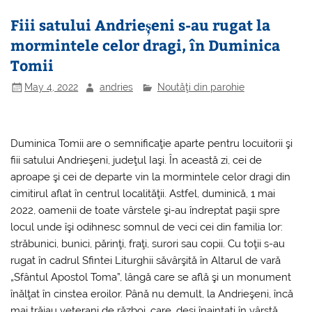
Fiii satului Andrieșeni s-au rugat la
mormintele celor dragi, în Duminica
Tomii
May 4, 2022
andries
Noutăţi din parohie
Duminica Tomii are o semnificaţie aparte pentru locuitorii şi
fiii satului Andrieşeni, judeţul Iaşi. În această zi, cei de
aproape şi cei de departe vin la mormintele celor dragi din
cimitirul aflat în centrul localităţii. Astfel, duminică, 1 mai
2022, oamenii de toate vârstele şi-au îndreptat paşii spre
locul unde îşi odihnesc somnul de veci cei din familia lor:
străbunici, bunici, părinţi, fraţi, surori sau copii. Cu toţii s-au
rugat în cadrul Sfintei Liturghii săvârşită în Altarul de vară
„Sfântul Apostol Toma”, lângă care se află şi un monument
înălţat în cinstea eroilor. Până nu demult, la Andrieşeni, încă
mai trăiau veterani de război, care, deşi înaintaţi în vârstă,