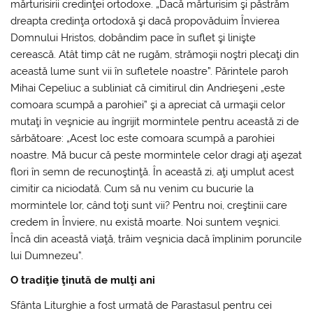
mărturisirii credinţei ortodoxe. „Dacă mărturisim şi păstrăm
dreapta credinţa ortodoxă şi dacă propovăduim Învierea
Domnului Hristos, dobândim pace în suflet şi linişte
cerească. Atât timp cât ne rugăm, strămoşii noştri plecaţi din
această lume sunt vii în sufletele noastre”. Părintele paroh
Mihai Cepeliuc a subliniat că cimitirul din Andrieşeni „este
comoara scumpă a parohiei” şi a apreciat că urmaşii celor
mutaţi în veşnicie au îngrijit mormintele pentru această zi de
sărbătoare: „Acest loc este comoara scumpă a parohiei
noastre. Mă bucur că peste mormintele celor dragi aţi aşezat
flori în semn de recunoştinţă. În această zi, aţi umplut acest
cimitir ca niciodată. Cum să nu venim cu bucurie la
mormintele lor, când toţi sunt vii? Pentru noi, creştinii care
credem în Înviere, nu există moarte. Noi suntem veşnici.
Încă din această viaţă, trăim veşnicia dacă împlinim poruncile
lui Dumnezeu”.
O tradiţie ţinută de mulţi ani
Sfânta Liturghie a fost urmată de Parastasul pentru cei