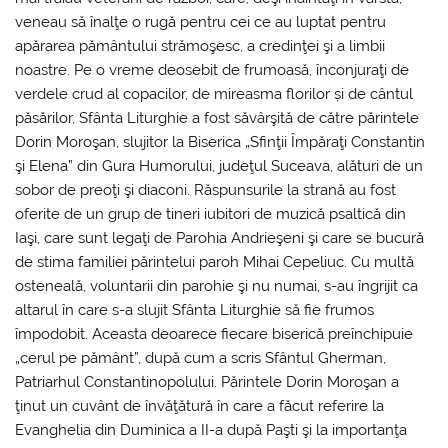
veneau să înalţe o rugă pentru cei ce au luptat pentru
apărarea pământului strămoşesc, a credinţei şi a limbii
noastre. Pe o vreme deosebit de frumoasă, înconjuraţi de
verdele crud al copacilor, de mireasma florilor și de cântul
păsărilor, Sfânta Liturghie a fost săvârşită de către părintele
Dorin Moroşan, slujitor la Biserica „Sfinţii Împăraţi Constantin
şi Elena” din Gura Humorului, judeţul Suceava, alături de un
sobor de preoţi şi diaconi. Răspunsurile la strană au fost
oferite de un grup de tineri iubitori de muzică psaltică din
Iaşi, care sunt legaţi de Parohia Andrieşeni şi care se bucură
de stima familiei părintelui paroh Mihai Cepeliuc. Cu multă
osteneală, voluntarii din parohie şi nu numai, s-au îngrijit ca
altarul în care s-a slujit Sfânta Liturghie să fie frumos
împodobit. Aceasta deoarece fiecare biserică preînchipuie
„cerul pe pământ”, după cum a scris Sfântul Gherman,
Patriarhul Constantinopolului. Părintele Dorin Moroşan a
ţinut un cuvânt de învăţătură în care a făcut referire la
Evanghelia din Duminica a II-a după Paşti şi la importanţa