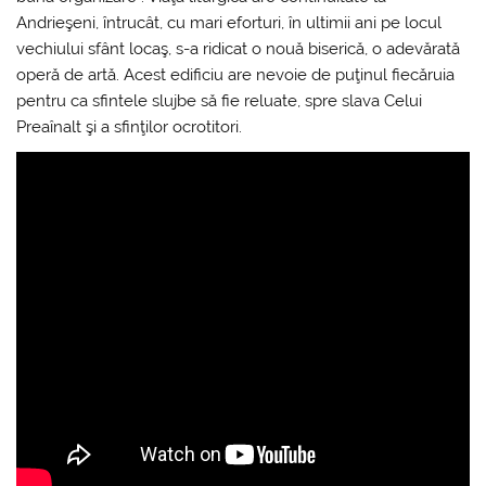
Andrieşeni, întrucât, cu mari eforturi, în ultimii ani pe locul
vechiului sfânt locaş, s-a ridicat o nouă biserică, o adevărată
operă de artă. Acest edificiu are nevoie de puţinul fiecăruia
pentru ca sfintele slujbe să fie reluate, spre slava Celui
Preaînalt şi a sfinţilor ocrotitori.