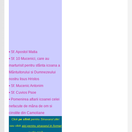
• Sf. Apostol Matia
• Sf. 10 Mucenici, care au
marturisit pentru sfânta icoana a
Mântuitorului si Dumnezeului
nostru Iisus Hristos
• Sf. Mucenic Antonim
• Sf. Cuvios Psoe
• Pomenirea aflarii icoanei celei
nefacute de mâna de om si
cinstite din Camoliane
Click
pe sfinti
pentru Sinaxarul zilei
sau click
aici pentru sinaxarul in format