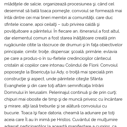
mlădiţele de salcie, organizează procesiunea şi, când cel
desemnat să bată toaca porneşte, convoiul se formează mai
întâi dintre cei mai tineri membri ai comunităţii, care duc
sfintele icoane, apoi ceilalţi – sub privirea caldă şi
povăţuitoare a părintelui. În fiecare an, itinerariul a fost altul,
dar elementul comun a fost starea înălţătoare creată prin
rugăciunile citite la răscruce de drumuri şi în faţa obiectivelor
principale, cimitir, troiţe, dispensar, şcoală, primărie, evlavia
pe care a produs-o în su-fletele credincioşilor cântecul
cristalin al copiilor care intonau Colindul de Florii. Convoiul
poposeşte la Bisericuţa lui Ady, o troiţă mai specială prin
construcţie şi aspect, unde părintele citeşte Sfânta
Evanghelie şi din care toţi aflăm semnificaţia Intrării
Domnului în Ierusalim. Pelerinajul continuă şi de prin curţi;
chipuri mai obosite de timp şi de muncă privesc cu încântare
şi mirare, alţii lasă treburile şi se alătură convoiului cu
bucurie. Toaca îşi face datoria, cheamă la adunare pe toţi
aceia care Îl au în inimă pe Hristos. Cuvântul de mulţumire
adresat participanţilor la această manifestare a cuprins, ca