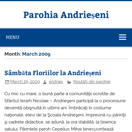
Skip
to
content
Parohia Andrieșeni
MENU
Month:
March 2009
Sâmbăta Floriilor la Andrieşeni
March 29, 2009
andries
Noutăţi din parohie
Cu mic cu mare, o bună parte a comunităţii ocrotite de
Sfântul Ierarh Nicolae – Andrieşeni participă la o procesiune
devenită obişnuită în ultimii ani. Îmbrăcaţi în costume
naţionale, elevi de la Şcoala Andrieşeni, împreună cu părinţii
şi cadrele didactice, se adună, la ora stabilită, la biserica
satului. Părintele paroh Cepeliuc Mihai binecuvintează