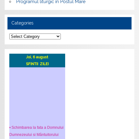
Programul liturgic în Postul Mare
Categories
Categories
Joi, 6 august
SFINTII ZILEI
• Schimbarea la fata a Domnului
Dumnezeului si Mântuitorului