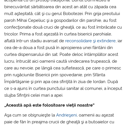
binecuvântat sărbătoarea din acest an atât cu zăpada cea
mult aşteptată, cât şi cu gerul Bobotezei. Prin grija preotului
paroh Mihai Cepeliuc şi a gospodarilor din parohie, au fost
confecţionate două cruci de gheaţă, ce au fost îmbrăcate cu
tricolor. Prima a fost aşezată în curtea bisericii parohiale,
aflată într-un stadiu avansat de
reconsolidare şi extindere
, iar
cea de-a doua a fost pusă în apropierea unei fântâni din
curtea dispensarului din sat. Poate deloc întâmplător acest
lucru, întrucât aici oamenii caută vindecarea trupească, de
care au nevoie, pe lângă cea sufletească, pe care o primesc
prin rugăciunile Bisericii prin spovedanie, prin Sfânta
Împărtăşanie şi prin apa cea sfinţită în ziua de Iordan. După
ce s-a ajuns în curtea punctului sanitar al comunei, a început
slujba Sfinţirii celei mari a apei.
„Această apă este folositoare vieţii noastre“
Aşa cum se obişnuieşte la
Andrieşeni
, oamenii au aşezat
paie de fân în preajma crucii de gheaţă şi a butoaielor cu