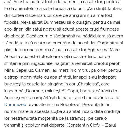
apă. Acestea au fost luate de oameni la casele lor, pentru a
le da animalelor ca să le ferească de boli. „Am sfinţit fântâna
din curtea dispensarului, care de ani şi ani nu a mai fost
folosită. Ne-a ajutat Dumnezeu să o curăţim, pentru ca mai
apoi tinerii din satul nostru să aducă aceste cruci frumoase
de gheaţă. Dacă acum o săptămână nu nădăjduiam să avem
zăpadă, iată că acum ne bucurăm de acest dar. Oamenii sunt
plini de bucurie pentru că iau la casele lor Agheasma Mare.
Această apă este folositoare vieţii noastre, fiind har de
sfinţenie prin rugăciunile înălţate“, a remarcat preotul paroh
Mihai Cepeliuc. Oamenii au mers în cimitirul parohiei pentru
a stropi mormintele cu apa sfinţită, iar apoi s-au îndreptat
bucuroşi la casele lor, strigând în cor „Chiraleisa!“, care
înseamnă „Doamne, miluieşte!“. Copiii, tinerii şi bătrânii din
Andrieşeni s-au împărtăşit de harul şi de binecuvântarea lui
Dumnezeu
revărsate în ziua Bobotezei. Prezenţa lor în
număr mare la această slujbă au arătat încă o dată credinţa
lor nestrămutată moştenită de la strămoşi, pe care o
transmit şi copiilor mai departe. (Constantin Ciofu – Ziarul