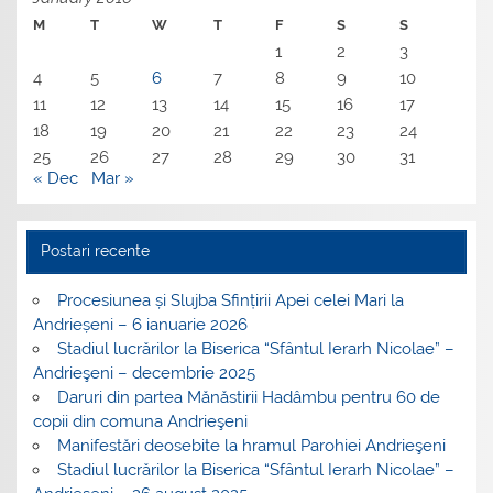
M
T
W
T
F
S
S
1
2
3
4
5
6
7
8
9
10
11
12
13
14
15
16
17
18
19
20
21
22
23
24
25
26
27
28
29
30
31
« Dec
Mar »
Postari recente
Procesiunea și Slujba Sfințirii Apei celei Mari la
Andrieșeni – 6 ianuarie 2026
Stadiul lucrărilor la Biserica “Sfântul Ierarh Nicolae” –
Andrieşeni – decembrie 2025
Daruri din partea Mănăstirii Hadâmbu pentru 60 de
copii din comuna Andrieşeni
Manifestări deosebite la hramul Parohiei Andrieşeni
Stadiul lucrărilor la Biserica “Sfântul Ierarh Nicolae” –