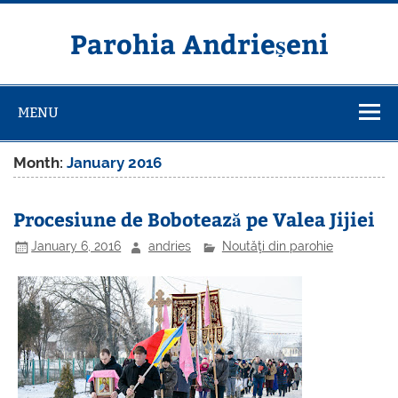
Skip
to
content
Parohia Andrieșeni
MENU
Month:
January 2016
Procesiune de Bobotează pe Valea Jijiei
January 6, 2016
andries
Noutăţi din parohie