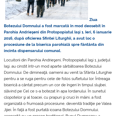
Ziua
Botezului Domnului a fost marcată în mod deosebit în
Parohia Andrieşeni din Protopopiatul Iaşi 1. Ieri, 6 ianuarie
2016, după oficierea Sfintei Liturghii, a avut loc o
procesiune de la biserica parohială spre fântânta din
incinta dispensarului comunal.
Locuitorii din Parohia Andrieşeni, Protopopiatul Iaşi 1, judeţul
Iaşi, au cinstit într-un mod aparte sărbătoarea Botezului
Domnului. De dimineaţă, oamenii au venit la Sfânta Liturghie
pentru a se ruga pentru cele de folos sufletului lor. Întreaga
biserică a cântat precum un cor de îngeri în timpul slujbei,
slăvind pe Cel ce s-a botezat în apa Iordanului. În sunetul
clopotelor şi al toacei, cu prapuri şi cruci în mâini, a fost
organizată o frumoasă procesiune, devenită tradiţie pe Valea
Jijiei. În faţă a fost purtată icoana Botezului Domnului,
acoperită cu un prosop tradiţional. Bunul Dumnezeu a