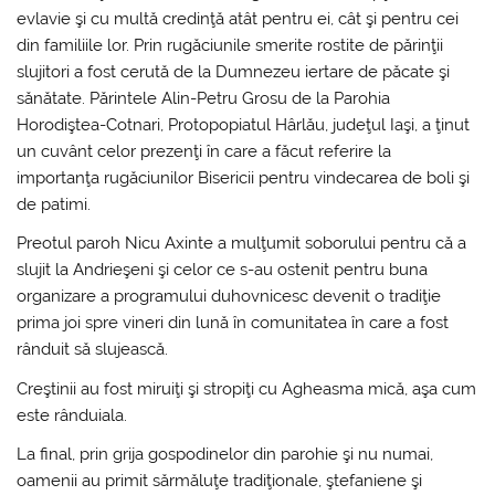
evlavie şi cu multă credinţă atât pentru ei, cât şi pentru cei
din familiile lor. Prin rugăciunile smerite rostite de părinţii
slujitori a fost cerută de la Dumnezeu iertare de păcate şi
sănătate. Părintele Alin-Petru Grosu de la Parohia
Horodiştea-Cotnari, Protopopiatul Hârlău, judeţul Iaşi, a ţinut
un cuvânt celor prezenţi în care a făcut referire la
importanţa rugăciunilor Bisericii pentru vindecarea de boli şi
de patimi.
Preotul paroh Nicu Axinte a mulţumit soborului pentru că a
slujit la Andrieşeni şi celor ce s-au ostenit pentru buna
organizare a programului duhovnicesc devenit o tradiţie
prima joi spre vineri din lună în comunitatea în care a fost
rânduit să slujească.
Creştinii au fost miruiţi şi stropiţi cu Agheasma mică, aşa cum
este rânduiala.
La final, prin grija gospodinelor din parohie şi nu numai,
oamenii au primit sărmăluţe tradiţionale, ştefaniene şi