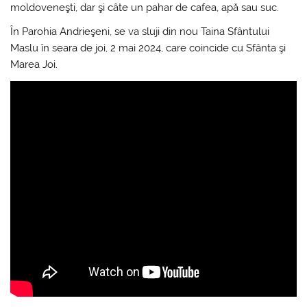
moldoveneşti, dar şi câte un pahar de cafea, apă sau suc.
În Parohia Andrieşeni, se va sluji din nou Taina Sfântului
Maslu în seara de joi, 2 mai 2024, care coincide cu Sfânta şi
Marea Joi.