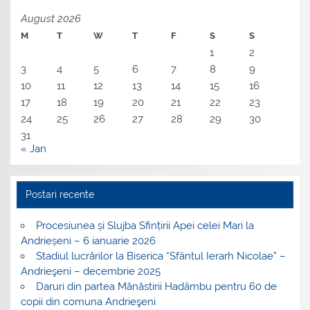
August 2026
M
T
W
T
F
S
S
1
2
3
4
5
6
7
8
9
10
11
12
13
14
15
16
17
18
19
20
21
22
23
24
25
26
27
28
29
30
31
« Jan
Postari recente
Procesiunea și Slujba Sfințirii Apei celei Mari la
Andrieșeni – 6 ianuarie 2026
Stadiul lucrărilor la Biserica “Sfântul Ierarh Nicolae” –
Andrieşeni – decembrie 2025
Daruri din partea Mănăstirii Hadâmbu pentru 60 de
copii din comuna Andrieşeni