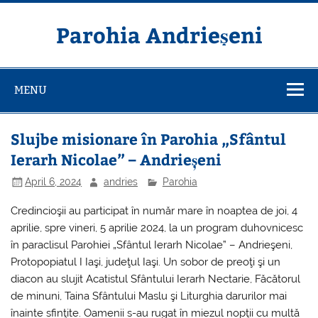
Skip
to
content
Parohia Andrieșeni
MENU
Slujbe misionare în Parohia „Sfântul
Ierarh Nicolae” – Andrieșeni
April 6, 2024
andries
Parohia
Credincioşii au participat în număr mare în noaptea de joi, 4
aprilie, spre vineri, 5 aprilie 2024, la un program duhovnicesc
în paraclisul Parohiei „Sfântul Ierarh Nicolae” – Andrieşeni,
Protopopiatul I Iaşi, judeţul Iaşi. Un sobor de preoţi şi un
diacon au slujit Acatistul Sfântului Ierarh Nectarie, Făcătorul
de minuni, Taina Sfântului Maslu şi Liturghia darurilor mai
înainte sfinţite. Oamenii s-au rugat în
miezul nopţii cu multă