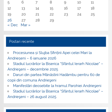
5
6
7
8
9
10
11
12
13
14
15
16
17
18
19
20
21
22
23
24
25
26
27
28
29
« Dec
Mar »
Postari recente
Procesiunea și Slujba Sfințirii Apei celei Mari la
Andrieșeni – 6 ianuarie 2026
Stadiul lucrărilor la Biserica “Sfântul Ierarh Nicolae” –
Andrieşeni – decembrie 2025
Daruri din partea Mănăstirii Hadâmbu pentru 60 de
copii din comuna Andrieşeni
Manifestări deosebite la hramul Parohiei Andrieşeni
Stadiul lucrărilor la Biserica “Sfântul Ierarh Nicolae” –
Andrieşeni – 26 august 2025