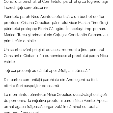
Consiliului parohial, al Comitetului parohial şi cu toţi enoriaşii
încredinţaţi spre păstorire.
Părintele paroh Nicu Axinte a oferit câte un buchet de flori
preotesei Cristina Cepeliuc, părintelui vicar Marian Timofte şi
părintelui protopop Florin Călugăru. În acelaşi timp, primarul
Maricel Turcu şi primarul din Coţuşca Constantin Ciobanu au
primit câte o biblie.
Un scurt cuvânt prilejuit de acest moment a ţinut primarul
Constantin Ciobanu, fiu duhovnicesc al preotului paroh Nicu
Axinte.
Toţi cei prezenţi au cântat apoi „Mulţi ani trăiască!”.
Din partea comunităţii parohiale din Andrieşeni au fost
oferite flori oaspeţilor de seamă.
La mormântul părintelui Mihai Cepeliuc s-a săvârşit o slujbă
de pomenire, la iniţiativa preotului paroh Nicu Axinte. Apoi a
urmat agapa frăţească, organizată în căminul cultural al
comunei Andrieşeni.