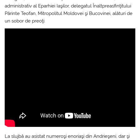
administrativ al Eparhiei Iaşilor, delegatul Înaltpreasfinţitului
Părinte Teofan, Mitropolitul Moldovei şi Bucovinei, alături de
un sobor de preoţi.
La slujbă au asistat numeroşi enoriaşi din Andrieşeni, dar şi