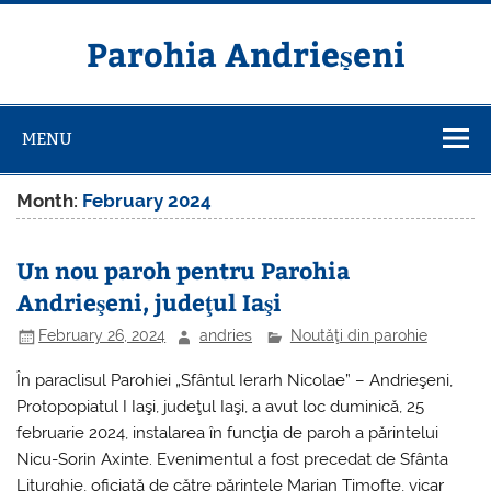
Skip
to
content
Parohia Andrieșeni
MENU
Month:
February 2024
Un nou paroh pentru Parohia
Andrieşeni, judeţul Iaşi
February 26, 2024
andries
Noutăţi din parohie
În paraclisul Parohiei „Sfântul Ierarh Nicolae” – Andrieşeni,
Protopopiatul I Iaşi, judeţul Iaşi, a avut loc duminică, 25
februarie 2024, instalarea în funcţia de paroh a părintelui
Nicu-Sorin Axinte. Evenimentul a fost precedat de Sfânta
Liturghie, oficiată de către părintele Marian Timofte, vicar