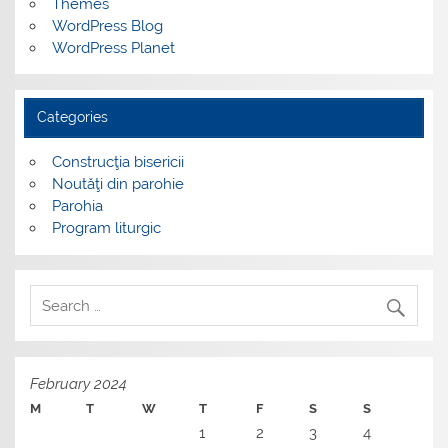
Themes
WordPress Blog
WordPress Planet
Categories
Construcţia bisericii
Noutăţi din parohie
Parohia
Program liturgic
February 2024
M
T
W
T
F
S
S
1
2
3
4