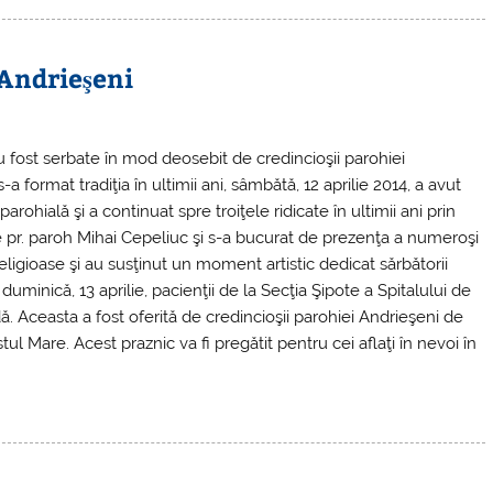
 Andrieşeni
u fost serbate în mod deosebit de credincioşii parohiei
-a format tradiţia în ultimii ani, sâmbătă, 12 aprilie 2014, a avut
parohială şi a continuat spre troiţele ridicate în ultimii ani prin
e pr. paroh Mihai Cepeliuc şi s-a bucurat de prezenţa a numeroşi
 religioase şi au susţinut un moment artistic dedicat sărbătorii
duminică, 13 aprilie, pacienţii de la Secţia Şipote a Spitalului de
ă. Aceasta a fost oferită de credincioşii parohiei Andrieşeni de
ul Mare. Acest praznic va fi pregătit pentru cei aflaţi în nevoi în