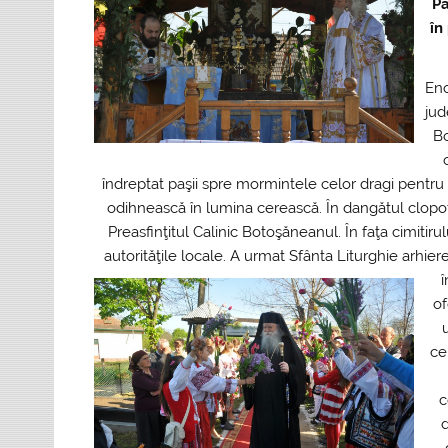
Pa
în
Eno
jud
Bo
îndreptat paşii spre mormintele celor dragi pentru 
odihnească în lumina cerească. În dangătul clopot
Preasfinţitul Calinic Botoşăneanul. În faţa cimitiru
autorităţile locale. A urmat Sfânta Liturghie arhiere
î
of
ce
c
d