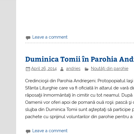
Leave a comment
Duminica Tomii în Parohia And
April 26, 2014
andries
Noutăţi din parohie
Credincioşii din Parohia Andrieşeni, Protopopiatul Iaşi 1,
Sfânta Liturghie care va fi oficiată în altarul de vară d
răposaţii înmormântaţi în cimitir cu tot neamul. După 
Oamenii vor oferi apoi de pomană ouă roşii, pască şi
slujba din Duminica Tomii sunt aşteptaţi să participe 
pachete cu sprijinul voluntarilor din parohie pentru a f
Leave a comment