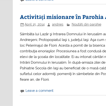
Activităţi misionare în Parohia
April 15, 2014
andries
Noutăţi din parohie
Sâmbăta lui Lazăr şi Intrarea Domnului în Ierusalim a
Andrieşeni, Protopopiatul Iaşi 1, judeţul Iaşi. Aşa cum s
loc Pelerinajul de Florii. Acesta a pornit de la biserica 
contribuţia enoriaşilor. Procesiunea a fost condusă d
elevi de la şcoala din localitate. Ei au intonat cântări
Intrării Domnului în Ierusalim. În după-amiaza zilei de 
Psihiatrie Socola din Iaşi au beneficiat de o masă cald
sufletul celor adormiţi, pomeniţi în sâmbetele din Post
fieare an, de Florii.
Leave a comment