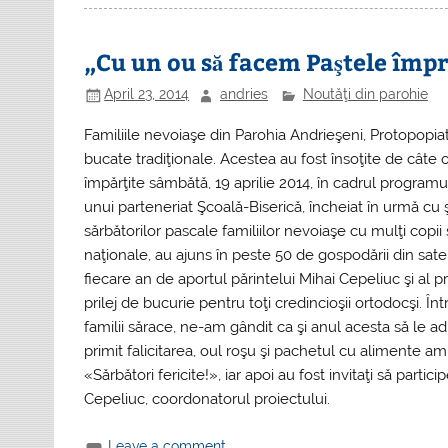
„Cu un ou să facem Paştele împ
April 23, 2014
andries
Noutăţi din parohie
Familiile nevoiaşe din Parohia Andrieşeni, Protopopiatul 
bucate tradiţionale. Acestea au fost însoţite de câte o f
împărţite sâmbătă, 19 aprilie 2014, în cadrul program
unui parteneriat Şcoală-Biserică, încheiat în urmă cu 
sărbătorilor pascale familiilor nevoiaşe cu mulţi copii
naţionale, au ajuns în peste 50 de gospodării din sate
fiecare an de aportul părintelui Mihai Cepeliuc şi al p
prilej de bucurie pentru toţi credincioşii ortodocşi. 
familii sărace, ne-am gândit ca şi anul acesta să le a
primit falicitarea, oul roşu şi pachetul cu alimente am 
«Sărbători fericite!», iar apoi au fost invitaţi să partic
Cepeliuc, coordonatorul proiectului.
Leave a comment