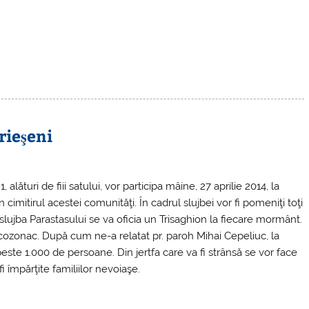
rieşeni
 alături de fiii satului, vor participa mâine, 27 aprilie 2014, la
in cimitirul acestei comunităţi. În cadrul slujbei vor fi pomeniţi toţi
slujba Parastasului se va oficia un Trisaghion la fiecare mormânt.
 cozonac. După cum ne-a relatat pr. paroh Mihai Cepeliuc, la
peste 1.000 de persoane. Din jertfa care va fi strânsă se vor face
i împărţite familiilor nevoiaşe.