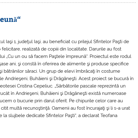
reună“
Iaşi 1, judeţul Iaşi, au beneficiat cu prilejul Sfintelor Paşti de
elicitare, realizată de copiii din localitate. Darurile au fost
ului „Cu un ou să facem Paştele împreună“. Proiectul este rodul
şase ani, şi constă în oferirea de alimente şi produse specifice
 şi bătrânilor săraci. Un grup de elevi îmbrăcaţi în costume
le Andrieşeni, Buhăieni şi Drăgăneşti. Acest proiect se bucură în
reotesei Cristina Cepeliuc. „Sărbătorile pascale reprezintă un
Întrucât în Andrieşeni, Buhăieni şi Drăgăneşti există numeroase
ducem o bucurie prin darul oferit. Pe chipurile celor care au
citit multă recunoştinţă. Oamenii au fost încurajaţi şi li s-a urat
ipe la slujbele dedicate Sfintelor Paşti“, a declarat Teofana