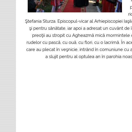
p
ri
Ştefania Sturza. Episcopul-vicar al Arhiepiscopiei Iaş
şi pentru sănătate, iar apoi a adresat un cuvânt de 
preoţii au stropit cu Agheazmă mică mormintele celo
rudelor cu pască, cu ouă, cu flori, cu o lacrimă. În a
care au plecat în veşnicie, intrând în comuniune cu 
a slujit pentru al optulea an în parohia noa