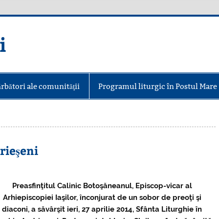
i
ărbători ale comunităţii
Programul liturgic în Postul Mare
rieşeni
Preasfinţitu
l Cal
inic Botoşăneanul, Episcop-vicar al
Arhiepiscopiei Iaşilor, înconjurat de un sobor de preoţi şi
diaconi, a săvârşit ieri, 27 aprilie 2014, Sfânta Liturghie în