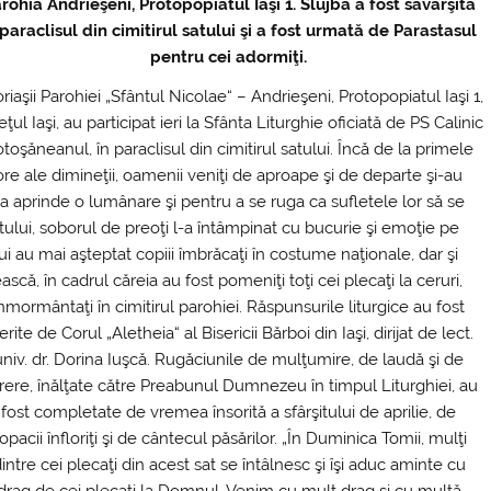
rohia Andrieşeni, Protopopiatul Iaşi 1. Slujba a fost săvârşită
 paraclisul din cimitirul satului şi a fost urmată de Parastasul
pentru cei adormiţi.
riaşii Parohiei „Sfântul Nicolae“ – Andrieşeni, Protopopiatul Iaşi 1,
eţul Iaşi, au participat ieri la Sfânta Liturghie oficiată de PS Calinic
toşăneanul, în paraclisul din cimitirul satului. Încă de la primele
ore ale dimineţii, oamenii veniţi de aproape şi de departe şi-au
a aprinde o lumânare şi pentru a se ruga ca sufletele lor să se
ului, soborul de preoţi l-a întâmpinat cu bucurie şi emoţie pe
lui au mai aşteptat copiii îmbrăcaţi în costume naţionale, dar şi
ască, în cadrul căreia au fost pomeniţi toţi cei plecaţi la ceruri,
nmormântaţi în cimitirul parohiei. Răspunsurile l
iturgice au fost
erite de Corul „Aletheia“ al Bisericii Bărboi din Iaşi, dirijat de lect.
univ. dr. Dorina Iuşcă. Rugăciunile de mulţumire, de laudă şi de
rere, înălţate către Preabunul Dumnezeu în timpul Liturghiei, au
fost completate de vremea însorită a sfârşitului de aprilie, de
opacii înfloriţi şi de cântecul păsărilor. „În Duminica Tomii, mulţi
intre cei plecaţi din acest sat se întâlnesc şi îşi aduc aminte cu
drag de cei plecaţi la Domnul. Venim cu mult drag şi cu multă