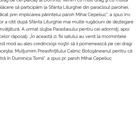
lăcere să participăm la Sfânta Liturghie din paraclisul parohiei,
dicat prin implicarea părintelui paroh Mihai Cepeliuc“, a spus înv.
ilor a citit după Sfânta Liturghie mai multe rugăciuni de dezlegare
învăţătură. A urmat slujba Parastasului pentru cei adormiţi, apoi
r răposaţi. „În această zi, fiii satului au venit la mormintele
cest mod au ales credincioşii noştri să îi pomenească pe cei dragi
aceştia. Mulţumim Preasfinţitului Calinic Botoşăneanul pentru că
stră în Duminica Tomii“, a spus pr. paroh Mihai Cepeliuc.