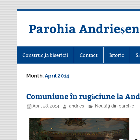
Skip
to
content
Parohia Andrieșen
Construcţia bisericii
Contact
Istoric
S
Month:
April 2014
Comuniune în rugăciune la And
April 28, 2014
andries
Noutăţi din parohie