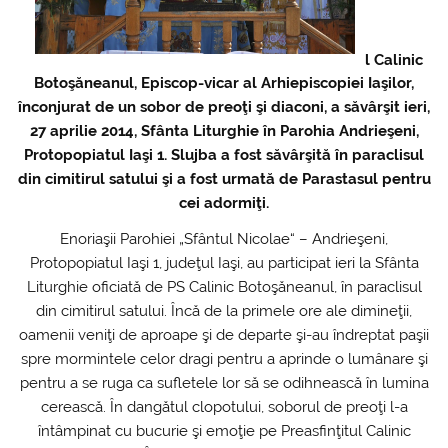
l Cal
inic
Botoşăneanul, Episcop-vicar al Arhiepiscopiei Iaşilor,
înconjurat de un sobor de preoţi şi diaconi, a săvârşit ieri,
27 aprilie 2014, Sfânta Liturghie în Parohia Andrieşeni,
Protopopiatul Iaşi 1. Slujba a fost săvârşită în paraclisul
din cimitirul satului şi a fost urmată de Parastasul pentru
cei adormiţi.
Enoriaşii Parohiei „Sfântul Nicolae“ – Andrieşeni,
Protopopiatul Iaşi 1, judeţul Iaşi, au participat ieri la Sfânta
Liturghie oficiată de PS Calinic Botoşăneanul, în paraclisul
din cimitirul satului. Încă de la primele ore ale dimineţii,
oamenii veniţi de aproape şi de departe şi-au îndreptat paşii
spre mormintele celor dragi pentru a aprinde o lumânare şi
pentru a se ruga ca sufletele lor să se odihnească în lumina
cerească. În dangătul clopotului, soborul de preoţi l-a
întâmpinat cu bucurie şi emoţie pe Preasfinţitul Calinic