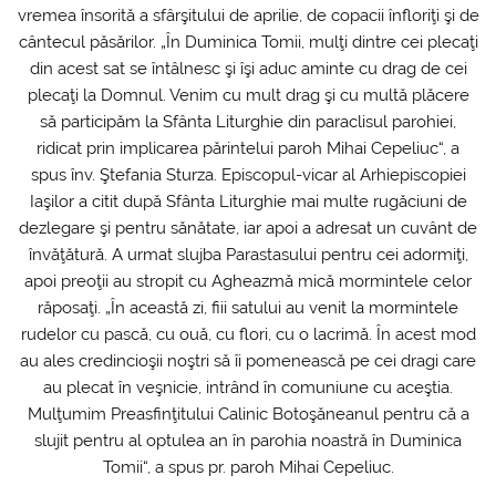
vremea însorită a sfârşitului de aprilie, de copacii înfloriţi şi de
cântecul păsărilor. „În Duminica Tomii, mulţi dintre cei plecaţi
din acest sat se întâlnesc şi îşi aduc aminte cu drag de cei
plecaţi la Domnul. Venim cu mult drag şi cu multă plăcere
să participăm la Sfânta Liturghie din paraclisul parohiei,
ridicat prin implicarea părintelui paroh Mihai Cepeliuc“, a
spus înv. Ştefania Sturza. Episcopul-vicar al Arhiepiscopiei
Iaşilor a citit după Sfânta Liturghie mai multe rugăciuni de
dezlegare şi pentru sănătate, iar apoi a adresat un cuvânt de
învăţătură. A urmat slujba Parastasului pentru cei adormiţi,
apoi preoţii au stropit cu Agheazmă mică mormintele celor
răposaţi. „În această zi, fiii satului au venit la mormintele
rudelor cu pască, cu ouă, cu flori, cu o lacrimă. În acest mod
au ales credincioşii noştri să îi pomenească pe cei dragi care
au plecat în veşnicie, intrând în comuniune cu aceştia.
Mulţumim Preasfinţitului Calinic Botoşăneanul pentru că a
slujit pentru al optulea an în parohia noastră în Duminica
Tomii“, a spus pr. paroh Mihai Cepeliuc.