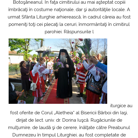
Botoşăneanul. În faţa cimitirului au mai aşteptat copiii
îmbrăcaţi în costume naţionale, dar şi autorităţile locale. A
urmat Sfânta Liturghie arhierească, în cadrul căreia au fost
pomeniţi toţi cei plecaţi la ceruri, înmormântaţi în cimitirul
parohiei. Răspunsurile l
iturgice au
fost oferite de Corul „Aletheia“ al Bisericii Bărboi din Iaşi,
dirijat de lect. univ. dr. Dorina Iuşcă. Rugăciunile de
mulţumire, de laudă şi de cerere, înălţate către Preabunul
Dumnezeu în timpul Liturghiei, au fost completate de