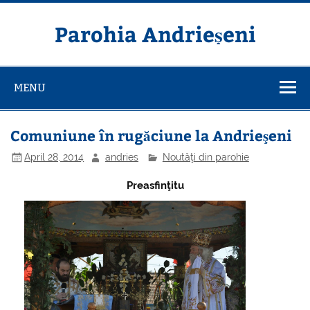
Skip
to
content
Parohia Andrieșeni
MENU
Comuniune în rugăciune la Andrieşeni
April 28, 2014
andries
Noutăţi din parohie
Preasfinţitu