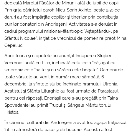
dedicată Marelui Făcător de Minuni, atât de iubit de copii.
Prin grija părintelui paroh Nicu-Sorin Axinte, peste 250 de
daruri au fost împărţite copiilor şi tinerilor prin contribuţia
bunilor donatori din Andrieşeni. Activitatea s-a derulat în
cadrul programului misionar-filantropic “Aşteptându-l pe
Sfântul Nicolae”, iniţiat de vrednicul de pomenire preot Mihai
Cepeliuc.
Apoi, toaca şi clopotele au anunţat începerea Slujbei
Vecerniei unită cu Litia, închinată celui ce a “câștigat cu
smerenia cele înalte şi cu sărăcia cele bogate”. Oamenii de
toate vârstele au venit în număr mare sâmbătă, 6
decembrie, la sfintele slujbe închinate hramului. Utrenia,
Acatistul şi Sfânta Liturghie au fost urmate de Parastasul
pentru cei răposaţi. Enoriaşii care s-au pregătit prin Taina
Spovedaniei au primit Trupul şi Sângele Mântuitorului
Hristos.
În căminul cultural din Andrieşeni a avut loc agapa frăţească,
într-o atmosferă de pace şi de bucurie. Aceasta a fost