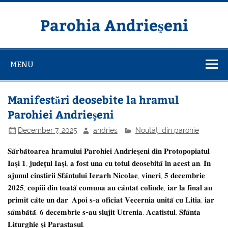
Skip
to
content
Parohia Andrieșeni
MENU
Manifestări deosebite la hramul
Parohiei Andrieşeni
December 7, 2025
andries
Noutăţi din parohie
𝐒𝐚̆𝐫𝐛𝐚̆𝐭𝐨𝐚𝐫𝐞𝐚 𝐡𝐫𝐚𝐦𝐮𝐥𝐮𝐢 𝐏𝐚𝐫𝐨𝐡𝐢𝐞𝐢 𝐀𝐧𝐝𝐫𝐢𝐞𝐬̧𝐞𝐧𝐢 𝐝𝐢𝐧 𝐏𝐫𝐨𝐭𝐨𝐩𝐨𝐩𝐢𝐚𝐭𝐮𝐥
𝐈𝐚𝐬̧𝐢 𝟏, 𝐣𝐮𝐝𝐞𝐭̧𝐮𝐥 𝐈𝐚𝐬̧𝐢, 𝐚 𝐟𝐨𝐬𝐭 𝐮𝐧𝐚 𝐜𝐮 𝐭𝐨𝐭𝐮𝐥 𝐝𝐞𝐨𝐬𝐞𝐛𝐢𝐭𝐚̆ 𝐢̂𝐧 𝐚𝐜𝐞𝐬𝐭 𝐚𝐧. 𝐈̂𝐧
𝐚𝐣𝐮𝐧𝐮𝐥 𝐜𝐢𝐧𝐬𝐭𝐢𝐫𝐢𝐢 𝐒𝐟𝐚̂𝐧𝐭𝐮𝐥𝐮𝐢 𝐈𝐞𝐫𝐚𝐫𝐡 𝐍𝐢𝐜𝐨𝐥𝐚𝐞, 𝐯𝐢𝐧𝐞𝐫𝐢, 𝟓 𝐝𝐞𝐜𝐞𝐦𝐛𝐫𝐢𝐞
𝟐𝟎𝟐𝟓, 𝐜𝐨𝐩𝐢𝐢𝐢 𝐝𝐢𝐧 𝐭𝐨𝐚𝐭𝐚̆ 𝐜𝐨𝐦𝐮𝐧𝐚 𝐚𝐮 𝐜𝐚̂𝐧𝐭𝐚𝐭 𝐜𝐨𝐥𝐢𝐧𝐝𝐞, 𝐢𝐚𝐫 𝐥𝐚 𝐟𝐢𝐧𝐚𝐥 𝐚𝐮
𝐩𝐫𝐢𝐦𝐢𝐭 𝐜𝐚̂𝐭𝐞 𝐮𝐧 𝐝𝐚𝐫. 𝐀𝐩𝐨𝐢 𝐬-𝐚 𝐨𝐟𝐢𝐜𝐢𝐚𝐭 𝐕𝐞𝐜𝐞𝐫𝐧𝐢𝐚 𝐮𝐧𝐢𝐭𝐚̆ 𝐜𝐮 𝐋𝐢𝐭𝐢𝐚, 𝐢𝐚𝐫
𝐬𝐚̂𝐦𝐛𝐚̆𝐭𝐚̆, 𝟔 𝐝𝐞𝐜𝐞𝐦𝐛𝐫𝐢𝐞 𝐬-𝐚𝐮 𝐬𝐥𝐮𝐣𝐢𝐭 𝐔𝐭𝐫𝐞𝐧𝐢𝐚, 𝐀𝐜𝐚𝐭𝐢𝐬𝐭𝐮𝐥, 𝐒𝐟𝐚̂𝐧𝐭𝐚
𝐋𝐢𝐭𝐮𝐫𝐠𝐡𝐢𝐞 𝐬̧𝐢 𝐏𝐚𝐫𝐚𝐬𝐭𝐚𝐬𝐮𝐥.