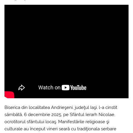
Biserica din localitatea Andrieşeni, judeţul Iaşi, l-a cinstit
sâmbătă, 6 decembrie 2025, pe Sfântul Ierarh Nicolae,
ocrotitorul sfântului locaş. Manifestările religioase şi
culturale au început vineri seară cu tradiţionala serbare