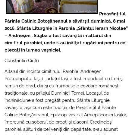
Preasfinţitul
Părinte Calinic Botoşăneanul a săvârşit duminică, 8 mai
2016, Sfânta Liturghie în Parohia „Sfântul Ierarh Nicolae”
– Andrieşeni. Slujba a fost săvârşită în altarul din
cimitirul parohiei, unde s-au înălţat rugăciuni pentru cei
plecaţi în lumea veşniciei.
Constantin Ciofu
Altarul din incinta cimitirului Parohiei Andrieşeni,
Protopopiatul Iaşi 1, judeţul Iaşi, a fost impodobit cu flori şi
ramuri de brad, dar şi cu frumoasele covoare româneşti
tradiţionale, cu prilejul Duminicii Tomei. Locaşul de
închinăciune a fost pregătit pentru Sfânta Liturghie,
săvârşită, aşa cum este tradiţia, de Preasfinţitul Părinte
Calinic Botoşăneanul, Episcop-vicar al Arhiepiscopiei Iaşilor,
împreună cu soborul de preoţi şi diaconi. Credincioşii
parohiei, alături de cei veniţi din depărtate, s-au adunat