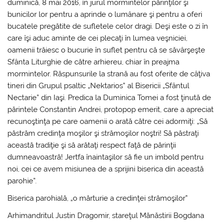
duminică, 8 mai 2016, în jurul mormintelor părinţilor şi
bunicilor lor pentru a aprinde o lumânare şi pentru a oferi
bucatele pregătite de sufletele celor dragi. Deşi este o zi în
care îşi aduc aminte de cei plecaţi în lumea veşniciei,
oamenii trăiesc o bucurie în suflet pentru că se săvârşeşte
Sfânta Liturghie de către arhiereu, chiar în preajma
mormintelor. Răspunsurile la strană au fost oferite de câţiva
tineri din Grupul psaltic „Nektarios” al Bisericii „Sfântul
Nectarie” din Iaşi. Predica la Duminica Tomei a fost ţinută de
părintele Constantin Andrei, protopop emerit, care a apreciat
recunoştinţa pe care oamenii o arată către cei adormiţi: „Să
păstrăm credinţa moşilor şi strămoşilor noştri! Să păstraţi
această tradiţie şi să arătaţi respect faţă de părinţii
dumneavoastră! Jertfa înaintaşilor să fie un imbold pentru
noi, cei ce avem misiunea de a sprijini biserica din această
parohie”.
Biserica parohială, „o mărturie a credinţei strămoşilor”
Arhimandritul Justin Dragomir, stareţul Mănăstirii Bogdana