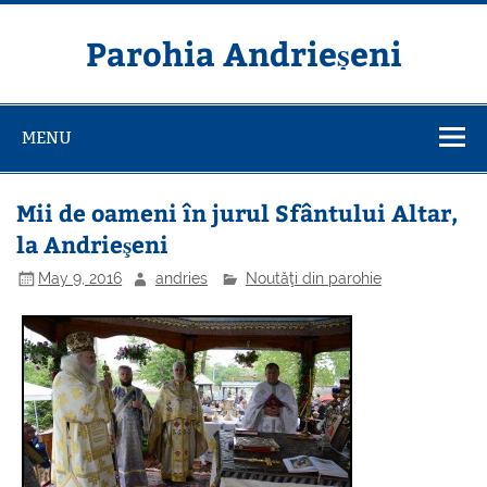
Skip
to
content
Parohia Andrieșeni
MENU
Mii de oameni în jurul Sfântului Altar,
la Andrieşeni
May 9, 2016
andries
Noutăţi din parohie