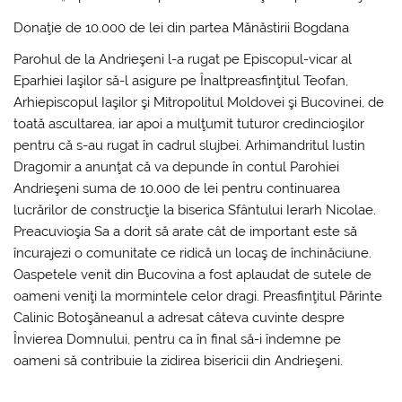
Donaţie de 10.000 de lei din partea Mănăstirii Bogdana
Parohul de la Andrieşeni l-a rugat pe Episcopul-vicar al
Eparhiei Iaşilor să-l asigure pe Înaltpreasfinţitul Teofan,
Arhiepiscopul Iaşilor şi Mitropolitul Moldovei şi Bucovinei, de
toată ascultarea, iar apoi a mulţumit tuturor credincioşilor
pentru că s-au rugat în cadrul slujbei. Arhimandritul Iustin
Dragomir a anunţat că va depunde în contul Parohiei
Andrieşeni suma de 10.000 de lei pentru continuarea
lucrărilor de construcţie la biserica Sfântului Ierarh Nicolae.
Preacuvioşia Sa a dorit să arate cât de important este să
încurajezi o comunitate ce ridică un locaş de închinăciune.
Oaspetele venit din Bucovina a fost aplaudat de sutele de
oameni veniţi la mormintele celor dragi. Preasfinţitul Părinte
Calinic Botoşăneanul a adresat câteva cuvinte despre
Învierea Domnului, pentru ca în final să-i îndemne pe
oameni să contribuie la zidirea bisericii din Andrieşeni.