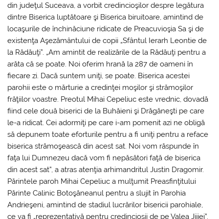
din judeţul Suceava, a vorbit credincioşilor despre legătura
dintre Biserica luptătoare şi Biserica biruitoare, amintind de
locaşurile de închinăciune ridicate de Preacuvioşia Sa şi de
existenţa Aşezământului de copii „Sfântul Ierarh Leontie de
la Rădăuţi”. „Am amintit de realizările de la Rădăuţi pentru a
arăta că se poate. Noi oferim hrană la 287 de oameni în
fiecare zi. Dacă suntem uniţi, se poate. Biserica acestei
parohii este o mărturie a credinţei moşilor şi strămoşilor
frăţiilor voastre. Preotul Mihai Cepeliuc este vrednic, dovadă
fiind cele două biserici de la Buhăieni şi Drăgăneşti pe care
le-a ridicat. Cei adormiţi pe care i-am pomenit azi ne obligă
să depunem toate eforturile pentru a fi uniţi pentru a reface
biserica strămoşească din acest sat. Noi vom răspunde în
faţa lui Dumnezeu dacă vom fi nepăsători faţă de biserica
din acest sat”, a atras atenţia arhimandritul Justin Dragomir.
Părintele paroh Mihai Cepeliuc a mulţumit Preasfinţitului
Părinte Calinic Botoşăneanul pentru a slujit în Parohia
Andrieşeni, amintind de stadiul lucrărilor bisericii parohiale,
ce va fi „reprezentativă pentru credincioşii de pe Valea Jijiei”.