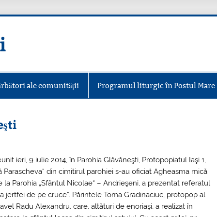
i
ărbători ale comunităţii
Programul liturgic în Postul Mare
eşti
it ieri, 9 iulie 2014, în Parohia Glăvăneşti, Protopopiatul Iaşi 1,
să Parascheva“ din cimitirul parohiei s-au oficiat Agheasma mică
de la Parohia „Sfântul Nicolae“ – Andrieşeni, a prezentat referatul
re a jertfei de pe cruce“. Părintele Toma Gradinaciuc, protopop al
Pavel Radu Alexandru, care, altături de enoriaşi, a realizat în