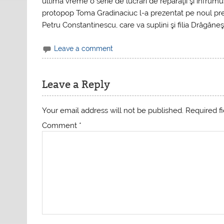
ultima vreme o serie de lucrări de reparaţii şi înfrumuse
protopop Toma Gradinaciuc l-a prezentat pe noul preo
Petru Constantinescu, care va suplini şi filia Drăgăneşt
Leave a comment
Leave a Reply
Your email address will not be published.
Required f
Comment
*