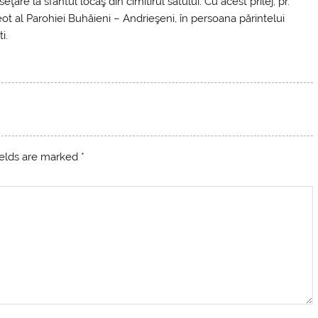
ţare la sfântul locaş din cimitirul satului. Cu acest prilej, pr.
t al Parohiei Buhăieni – Andrieşeni, în persoana părintelui
i.
ields are marked
*