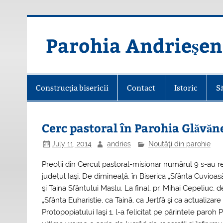
Skip
to
content
Parohia Andrieșen
Construcţia bisericii
Contact
Istoric
S
Cerc pastoral în Parohia Glăvăn
July 11, 2014
andries
Noutăţi din parohie
Preoţii din Cercul pastoral-misionar numărul 9 s-au reun
judeţul Iaşi. De dimineaţă, în Biserica „Sfânta Cuvioa
şi Taina Sfântului Maslu. La final, pr. Mihai Cepeliuc, 
„Sfânta Euharistie, ca Taină, ca Jertfă şi ca actualiza
Protopopiatului Iaşi 1, l-a felicitat pe părintele paroh 