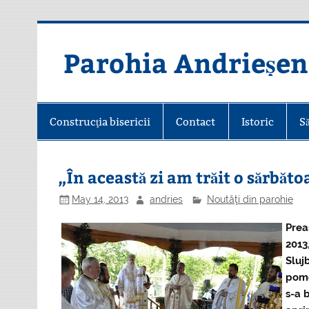
Skip
to
content
Parohia Andrieșen
Construcţia bisericii
Contact
Istoric
S
„În această zi am trăit o sărbăto
May 14, 2013
andries
Noutăţi din parohie
Prea
2013
Sluj
pome
s-a 