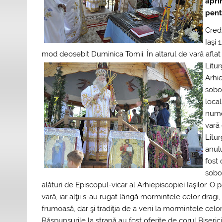
apri
pent
Credi
Iaşi 
mod deosebit Duminica Tomii. În altarul de vară aflat î
Litur
Arhie
sobor
local
numer
vară 
Litur
anul
fost 
sobor
alături de Episcopul-vicar al Arhiepiscopiei Iaşilor. O 
vară, iar alţii s-au rugat lângă mormintele celor dra
frumoasă, dar şi tradiţia de a veni la mormintele celo
Răspunsurile la strană au fost oferite de corul Bisericii 