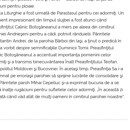
iuni pentru ploaie.
ta Liturghie a fost urmată de Parastasul pentru cei adormiţi. Un
nt impresionant din timpul slujbei a fost atunci când
finţitul Calinic Botoşăneanul a mers pe aleea din cimitirul
iei Andrieşeni pentru a cădi, potrivit rânduielii. Părintele
antin Andrei, de la parohia Bărboi din Iaşi, a ţinut o predică în
a vorbit despre semnificaţiile Duminicii Tomii. Preasfinţitul
nic Botoşăneanul a accentuat importanţa pomenirii celor
iţi şi a transmis binecuvântarea Înalt Preasfinţitului Teofan,
politul Moldovei şi Bucovinei. În acelaşi timp, Preasfinţia Sa i-a
nat pe enoriaşii parohiei să sprijine lucrările de consolidare şi
. Părintele paroh Mihai Cepeliuc şi-a exprimat bucuria de a se
să înalţe rugăciuni pentru sufletele celor adormiţi. „În această zi
dată când văd atât de mulţi oameni în cimitirul parohiei noastre“,