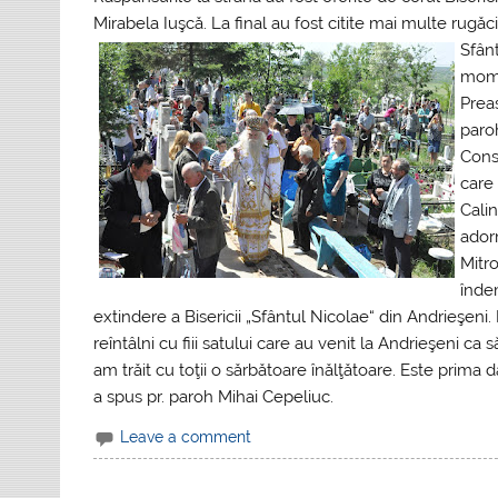
Mirabela Iuşcă. La final au fost citite mai multe rugăc
Sfân
mome
Preas
paroh
Const
care 
Cali
adorm
Mitro
îndem
extindere a Bisericii „Sfântul Nicolae“ din Andrieşeni
reîntâlni cu fiii satului care au venit la Andrieşeni ca 
am trăit cu toţii o sărbătoare înălţătoare. Este prima 
a spus pr. paroh Mihai Cepeliuc.
Leave a comment