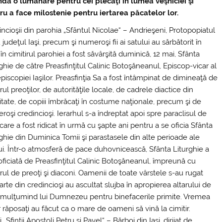
ndă o lumânare pentru cei plecaţi în lumea veşniciei şi
ru a face milostenie pentru iertarea păcatelor lor.
ncioşii din parohia „Sfântul Nicolae“ – Andrieşeni, Protopopiatul
1, judeţul Iaşi, precum şi numeroşi fii ai satului au sărbătorit în
n cimitirul parohiei a fost săvârşită duminică, 12 mai, Sfânta
ghie de către Preasfinţitul Calinic Botoşăneanul,
Episcop-vicar al
piscopiei Iaşilor. Preasfinţia Sa a fost întâmpinat de dimineaţă de
ul preoţilor, de autorităţile locale, de cadrele diactice din
itate, de copiii îmbrăcaţi în costume naţionale, precum şi de
oşi credincioşi. Ierarhul s-a îndreptat apoi spre paraclisul de
care a fost ridicat în urmă cu şapte ani pentru a se oficia Sfânta
ghie din Duminica Tomii şi parastasele din alte perioade ale
ui. Într-o atmosferă de pace duhovnicească, Sfânta Liturghie a
oficiată de Preasfinţitul Calinic Botoşăneanul, împreună cu
ul de preoţi şi diaconi. Oamenii de toate vârstele s-au rugat
parte din credincioşi au ascultat slujba în apropierea altarului de
gi, mulţumind lui Dumnezeu pentru binefacerile primite. Vremea
r răposaţi au făcut ca o mare de oameni să vină la cimitir.
„Sfinţii Apostoli Petru şi Pavel“ – Bărboi din Iaşi, dirijat de