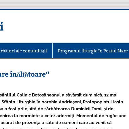
i
ărbători ale comunităţii
Programul liturgic în Postul Mare
are înălţătoare“
sfinţitul Calinic Boto
şăneanul a săvârşit duminică, 12 mai
, Sfânta Liturghie în parohia Andrieşeni, Protopopiatul Iaşi 1.
ba a fost prilejuită de sărbătoarea Duminicii Tomii şi de
nirea la morminte a celor adormiţi. Momentul de rugăciune
bucurat de prezenţa a sute de oameni care au venit să