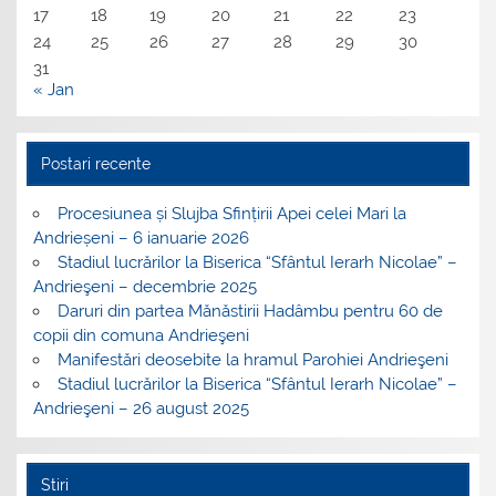
17
18
19
20
21
22
23
24
25
26
27
28
29
30
31
« Jan
Postari recente
Procesiunea și Slujba Sfințirii Apei celei Mari la
Andrieșeni – 6 ianuarie 2026
Stadiul lucrărilor la Biserica “Sfântul Ierarh Nicolae” –
Andrieşeni – decembrie 2025
Daruri din partea Mănăstirii Hadâmbu pentru 60 de
copii din comuna Andrieşeni
Manifestări deosebite la hramul Parohiei Andrieşeni
Stadiul lucrărilor la Biserica “Sfântul Ierarh Nicolae” –
Andrieşeni – 26 august 2025
Stiri