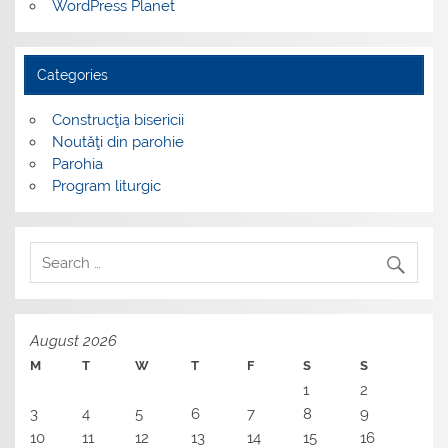
WordPress Planet
Categories
Construcţia bisericii
Noutăţi din parohie
Parohia
Program liturgic
August 2026
M
T
W
T
F
S
S
1
2
3
4
5
6
7
8
9
10
11
12
13
14
15
16