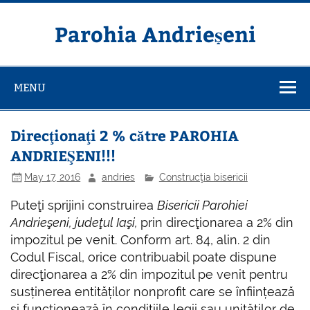
Skip
to
content
Parohia Andrieșeni
MENU
Direcţionaţi 2 % către PAROHIA
ANDRIEŞENI!!!
May 17, 2016
andries
Construcţia bisericii
Puteţi sprijini construirea
Bisericii Parohiei
Andrieşeni, judeţul Iaşi,
prin direcţionarea a 2% din
impozitul pe venit. Conform art. 84, alin. 2 din
Codul Fiscal, orice contribuabil poate dispune
direcţionarea a 2% din impozitul pe venit pentru
susținerea entităților nonprofit care se înființează
şi funcționează în condițiile legii sau unităților de